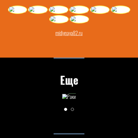
midiynaya82.ru
Еще
РАКИ