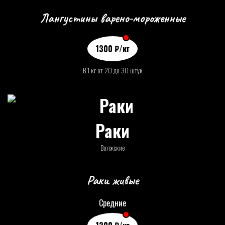
Лангустины варено-мороженные
1300
₽
/кг
В 1 кг от 20 до 30 штук
Раки
Волжские
Раки живые
Средние